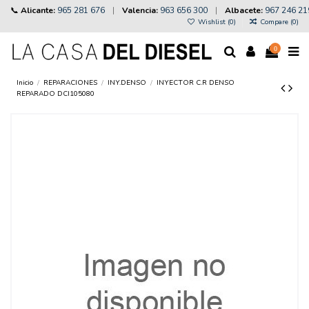
📞
Alicante:
965 281 676
|
Valencia:
963 656 300
|
Albacete:
967 246 21
Wishlist (
0
)
Compare (
0
)
0
Inicio
REPARACIONES
INY.DENSO
INYECTOR C.R DENSO
REPARADO DCI105080