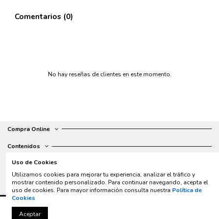
Comentarios (0)
No hay reseñas de clientes en este momento.
Compra Online
Contenidos
Uso de Cookies
Contacto
Utilizamos cookies para mejorar tu experiencia, analizar el tráfico y
Horario de servicio
mostrar contenido personalizado. Para continuar navegando, acepta el
uso de cookies. Para mayor información consulta nuestra
Política de
Cookies
Añadir al carrito
Aceptar
© 2025 La Casa del Diesel