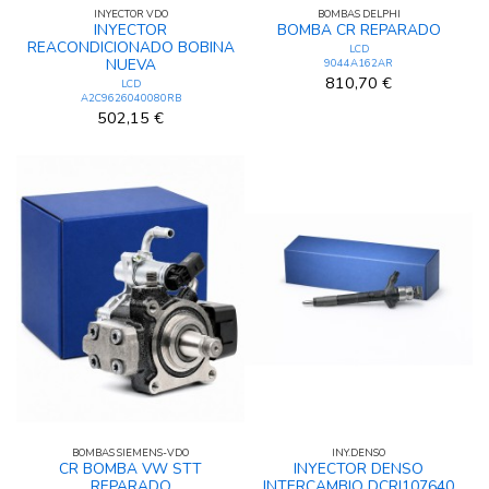
INYECTOR VDO
BOMBAS DELPHI
INYECTOR
BOMBA CR REPARADO
REACONDICIONADO BOBINA
LCD
NUEVA
9044A162AR
810,70 €
LCD
A2C9626040080RB
502,15 €
BOMBAS SIEMENS-VDO
INY.DENSO
CR BOMBA VW STT
INYECTOR DENSO
REPARADO
INTERCAMBIO DCRI107640