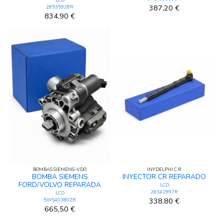
387,20 €
28535928R
834,90 €
BOMBAS SIEMENS-VDO
INY.DELPHI C.R
BOMBA SIEMENS
INYECTOR CR REPARADO
FORD/VOLVO REPARADA
LCD
28342997R
LCD
338,80 €
5WS40380ZR
665,50 €