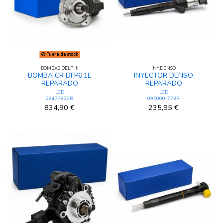
Fuera de stock
BOMBAS DELPHI
INY.DENSO
BOMBA CR DFP6.1E
INYECTOR DENSO
REPARADO
REPARADO
LCD
LCD
28477820R
095000-773R
834,90 €
235,95 €