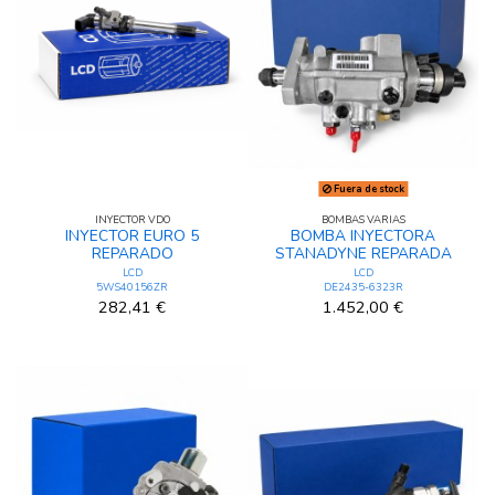
Fuera de stock
INYECTOR VDO
BOMBAS VARIAS
INYECTOR EURO 5
BOMBA INYECTORA
REPARADO
STANADYNE REPARADA
LCD
LCD
5WS40156ZR
DE2435-6323R
282,41 €
1.452,00 €