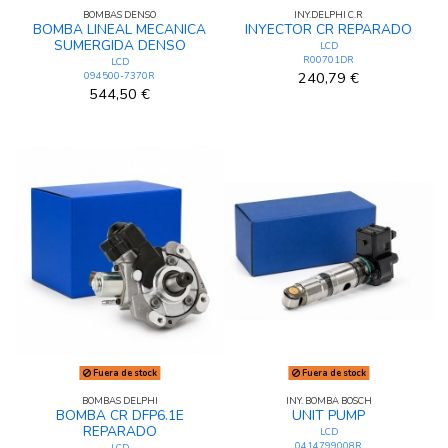
BOMBAS DENSO
INY.DELPHI C.R
BOMBA LINEAL MECANICA
INYECTOR CR REPARADO
SUMERGIDA DENSO
LCD
R00701DR
LCD
240,79 €
094500-7370R
544,50 €
Fuera de stock
Fuera de stock
BOMBAS DELPHI
INY. BOMBA BOSCH
BOMBA CR DFP6.1E
UNIT PUMP
REPARADO
LCD
0414799008R
LCD