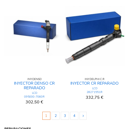
INY.DENSO
INY.DELPHI C.R
INYECTOR DENSO CR
INYECTOR CR REPARADO
REPARADO
LCD
28271551R
LCD
332,75 €
095000-7060R
302,50 €
1
2
3
4
REPARACIONES