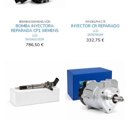
BOMBAS SIEMENS-VDO
INY.DELPHI C.R
BOMBA INYECTORA
INYECTOR CR REPARADO
REPARADA CP1 SIEMENS
LCD
28387604R
LCD
332,75 €
5WS40019ZR
786,50 €