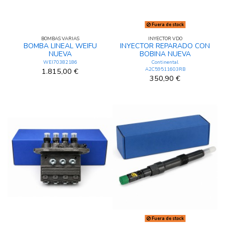
Fuera de stock
BOMBAS VARIAS
INYECTOR VDO
BOMBA LINEAL WEIFU
INYECTOR REPARADO CON
NUEVA
BOBINA NUEVA
WEI70382186
Continental
A2C59511603RB
1.815,00 €
350,90 €
Fuera de stock