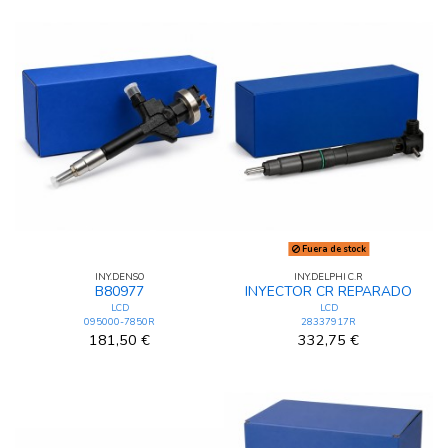
Fuera de stock
INY.DENSO
INY.DELPHI C.R
B80977
INYECTOR CR REPARADO
LCD
LCD
095000-7850R
28337917R
181,50 €
332,75 €