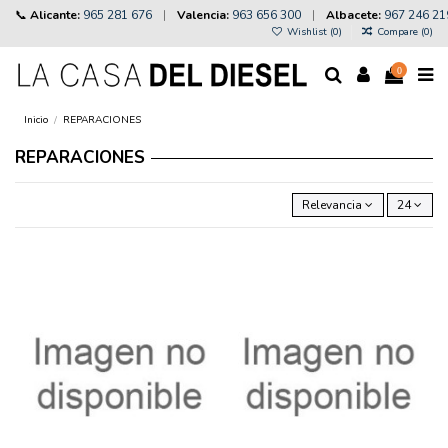
📞
Alicante:
965 281 676
|
Valencia:
963 656 300
|
Albacete:
967 246 21
Wishlist (
0
)
Compare (
0
)
0
Inicio
REPARACIONES
REPARACIONES
Relevancia
24