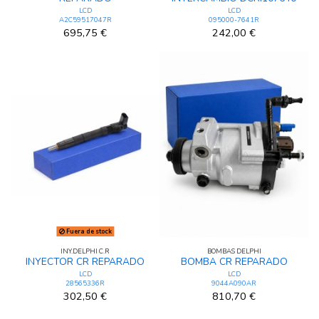
LCD
LCD
A2C59517047R
095000-7641R
695,75 €
242,00 €
Fuera de stock
INY.DELPHI C.R
BOMBAS DELPHI
INYECTOR CR REPARADO
BOMBA CR REPARADO
LCD
LCD
28565336R
9044A090AR
302,50 €
810,70 €