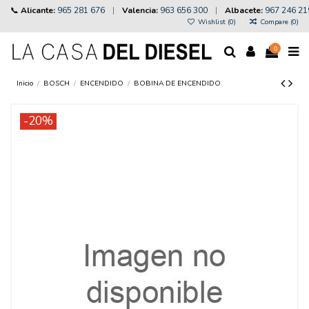
📞
Alicante:
965 281 676
|
Valencia:
963 656 300
|
Albacete:
967 246 21
Wishlist (
0
)
Compare (
0
)
0
Inicio
BOSCH
ENCENDIDO
BOBINA DE ENCENDIDO
-20%