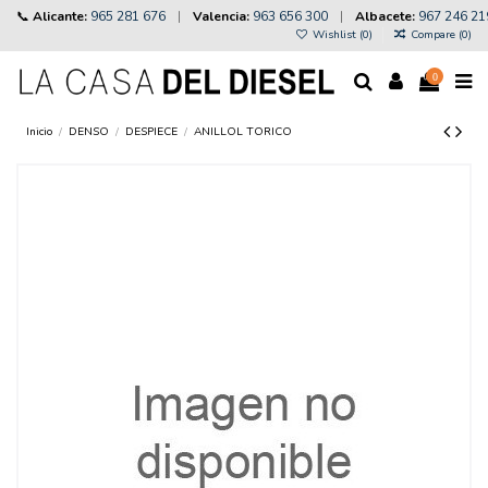
📞
Alicante:
965 281 676
|
Valencia:
963 656 300
|
Albacete:
967 246 21
Wishlist (
0
)
Compare (
0
)
0
Inicio
DENSO
DESPIECE
ANILLOL TORICO