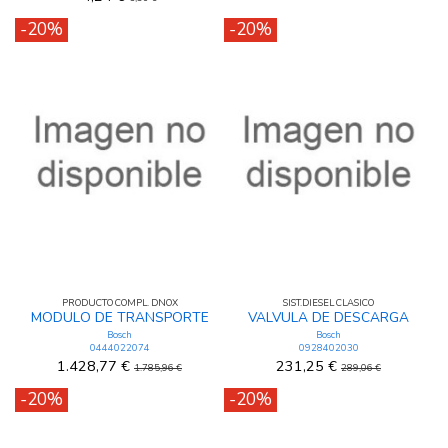
-20%
-20%
PRODUCTO COMPL. DNOX
SIST.DIESEL CLASICO
MODULO DE TRANSPORTE
VALVULA DE DESCARGA
Bosch
Bosch
0444022074
0928402030
1.428,77 €
231,25 €
1.785,96 €
289,06 €
-20%
-20%