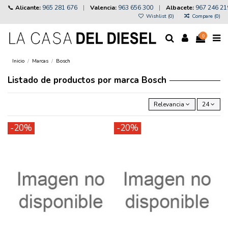
📞
Alicante:
965 281 676
|
Valencia:
963 656 300
|
Albacete:
967 246 21
Wishlist (
0
)
Compare (
0
)
0
Inicio
Marcas
Bosch
Listado de productos por marca Bosch
Relevancia
24
-20%
-20%