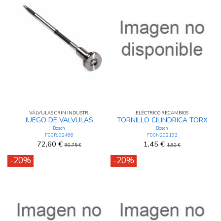
VÁLVULAS CRIN INDUSTR.
ELÉCTRICO RECAMBIOS
JUEGO DE VALVULAS
TORNILLO CILINDRICA TORX
Bosch
Bosch
F00RJ02466
F00N202192
72,60 €
1,45 €
90,75 €
1,82 €
-20%
-20%