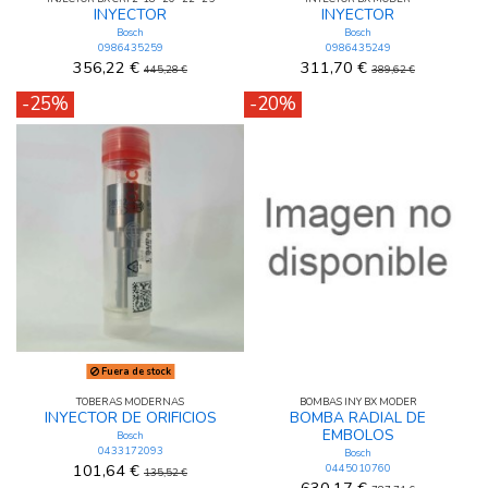
INYECTOR
INYECTOR
Bosch
Bosch
0986435259
0986435249
356,22 €
311,70 €
445,28 €
389,62 €
-25%
-20%
Fuera de stock
TOBERAS MODERNAS
BOMBAS INY BX MODER
INYECTOR DE ORIFICIOS
BOMBA RADIAL DE
EMBOLOS
Bosch
0433172093
Bosch
101,64 €
0445010760
135,52 €
630,17 €