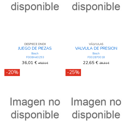
DESPIECE DNOX
VÁLVULAS
JUEGO DE PIEZAS
VALVULA DE PRESION
Bosch
Bosch
F00BH40293
F002B70018
36,01 €
22,65 €
45,01 €
28,31 €
-20%
-25%