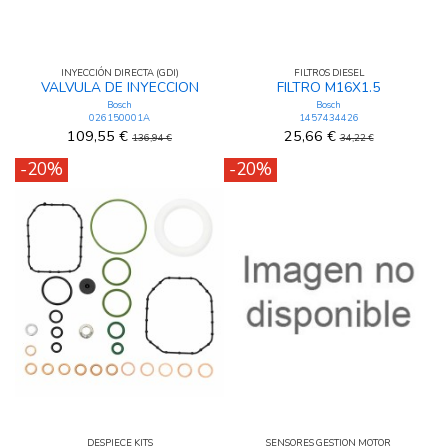
INYECCIÓN DIRECTA (GDI)
FILTROS DIESEL
VALVULA DE INYECCION
FILTRO M16X1.5
Bosch
Bosch
026150001A
1457434426
109,55 €
25,66 €
136,94 €
34,22 €
-20%
-20%
DESPIECE KITS
SENSORES GESTION MOTOR