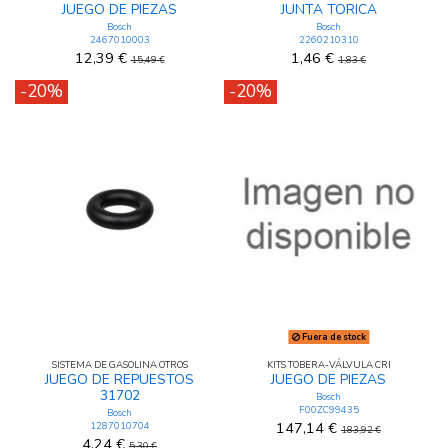
JUEGO DE PIEZAS
JUNTA TORICA
Bosch
Bosch
2467010003
2260210310
12,39 €
1,46 €
15,49 €
1,83 €
-20%
-20%
Fuera de stock
SISTEMA DE GASOLINA OTROS
KITS TOBERA-VÁLVULA CRI
JUEGO DE REPUESTOS
JUEGO DE PIEZAS
31702
Bosch
F00ZC99435
Bosch
147,14 €
1287010704
183,92 €
4,24 €
5,30 €