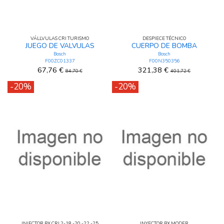
VÁLLVULAS CRI TURISMO
DESPIECE TÉCNICO
JUEGO DE VALVULAS
CUERPO DE BOMBA
Bosch
Bosch
F00ZC01337
F00N350356
67,76 €
321,38 €
84,70 €
401,72 €
-20%
-20%
INJECTOR BX CRI 2-18 -20 -22 -25
INYECTOR BX MODER