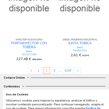
INYECTOR NUEVO CONV
DIESEL MODERNO INDUSTRIAL
PORTAINYECTOR CON
JUNTA TORICA
TOBERA
Bosch
F00RJ01951
Bosch
2,61 €
0432217306
3,27 €
227,48 €
284,35 €
1
2
3
…
1147
Compra Online
Contenidos
Uso de Cookies
Contacto
Utilizamos cookies para mejorar tu experiencia, analizar el tráfico y
Horario de servicio
mostrar contenido personalizado. Para continuar navegando, acepta el
uso de cookies. Para mayor información consulta nuestra
Política de