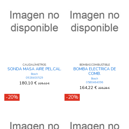
CAUDALÍMETROS
BOMBAS COMBUSTIBLE
SONDA MASA AIRE PEL.CAL.
BOMBA ELECTRICA DE
COMB.
Bosch
0928400529
Bosch
180,10 €
0580464096
225,12 €
164,22 €
205,28 €
-20%
-20%