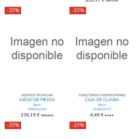
787,71 €
-20%
-20%
DESPIECE TÉCNICO BX
CONECTORES E INTERRUPTORES
JUEGO DE PIEZAS
CAJA DE CLAVIJA
Bosch
Bosch
0986444946
1928404072
236,19 €
6,49 €
295,24 €
8,11 €
-20%
-20%