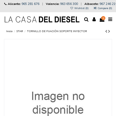
📞
Alicante:
965 281 676
|
Valencia:
963 656 300
|
Albacete:
967 246 21
Wishlist (
0
)
Compare (
0
)
0
Inicio
STAR
TORNILLO DE FIJACIÓN SOPORTE INYECTOR