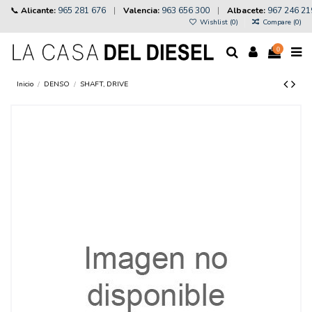
📞
Alicante:
965 281 676
|
Valencia:
963 656 300
|
Albacete:
967 246 21
Wishlist (
0
)
Compare (
0
)
0
Inicio
DENSO
SHAFT, DRIVE